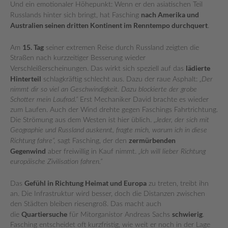
Und ein emotionaler Höhepunkt: Wenn er den asiatischen Teil
nach Amerika und
Russlands hinter sich bringt, hat Fasching
Australien seinen dritten Kontinent im Renntempo durchquert
.
15. Tag
Am
seiner extremen Reise durch Russland zeigten die
Straßen nach kurzzeitiger Besserung wieder
lädierte
Verschleißerscheinungen. Das wirkt sich speziell auf das
Hinterteil
schlagkräftig schlecht aus. Dazu der raue Asphalt:
„Der
nimmt dir so viel an Geschwindigkeit. Dazu blockierte der grobe
Schotter mein Laufrad.“
Erst Mechaniker David brachte es wieder
zum Laufen. Auch der Wind drehte gegen Faschings Fahrtrichtung.
Die Strömung aus dem Westen ist hier üblich.
„Jeder, der sich mit
Geographie und Russland auskennt, fragte mich, warum ich in diese
zermürbenden
Richtung fahre“,
sagt Fasching, der den
Gegenwind
aber freiwillig in Kauf nimmt.
„Ich will lieber Richtung
europäische Zivilisation fahren.“
Gefühl in Richtung Heimat und Europa
Das
zu treten, treibt ihn
an. Die Infrastruktur wird besser, doch die Distanzen zwischen
den Städten bleiben riesengroß. Das macht auch
Quartiersuche
schwierig
die
für Mitorganistor Andreas Sachs
.
Fasching entscheidet oft kurzfristig, wie weit er noch in der Lage