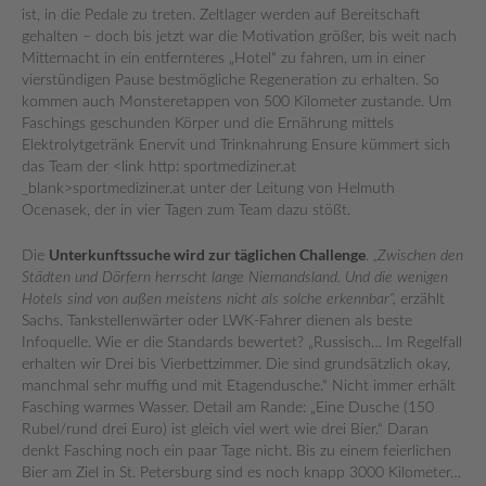
ist, in die Pedale zu treten. Zeltlager werden auf Bereitschaft
gehalten – doch bis jetzt war die Motivation größer, bis weit nach
Mitternacht in ein entfernteres „Hotel“ zu fahren, um in einer
vierstündigen Pause bestmögliche Regeneration zu erhalten. So
kommen auch Monsteretappen von 500 Kilometer zustande. Um
Faschings geschunden Körper und die Ernährung mittels
Elektrolytgetränk Enervit und Trinknahrung Ensure kümmert sich
das Team der <link http: sportmediziner.at
_blank>sportmediziner.at unter der Leitung von Helmuth
Ocenasek, der in vier Tagen zum Team dazu stößt.
Unterkunftssuche wird zur täglichen Challenge
Die
.
„Zwischen den
Städten und Dörfern herrscht lange Niemandsland. Und die wenigen
Hotels sind von außen meistens nicht als solche erkennbar“,
erzählt
Sachs. Tankstellenwärter oder LWK-Fahrer dienen als beste
Infoquelle. Wie er die Standards bewertet? „Russisch… Im Regelfall
erhalten wir Drei bis Vierbettzimmer. Die sind grundsätzlich okay,
manchmal sehr muffig und mit Etagendusche.“ Nicht immer erhält
Fasching warmes Wasser. Detail am Rande: „Eine Dusche (150
Rubel/rund drei Euro) ist gleich viel wert wie drei Bier.“ Daran
denkt Fasching noch ein paar Tage nicht. Bis zu einem feierlichen
Bier am Ziel in St. Petersburg sind es noch knapp 3000 Kilometer…