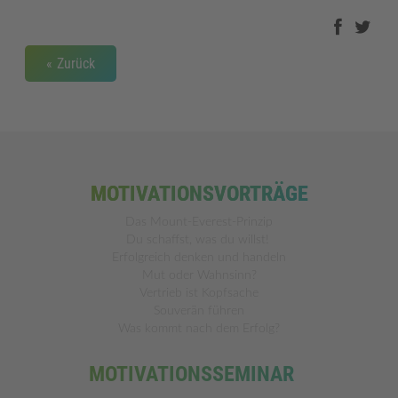
Zurück
MOTIVATIONSVORTRÄGE
Das Mount-Everest-Prinzip
Du schaffst, was du willst!
Erfolgreich denken und handeln
Mut oder Wahnsinn?
Vertrieb ist Kopfsache
Souverän führen
Was kommt nach dem Erfolg?
MOTIVATIONSSEMINAR