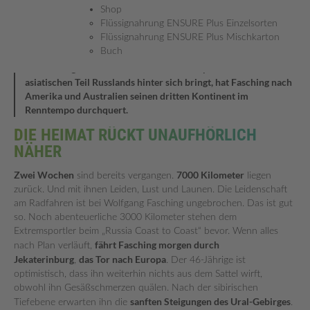
Shop
morgen durch Jekaterinburg
,
das Tor nach Europa
. Der 46-
Flüssignahrung ENSURE Plus Einzelsorten
Jährige ist optimistisch, dass ihn weiterhin nichts aus dem
Flüssignahrung ENSURE Plus Mischkarton
Sattel wirft, obwohl ihn Gesäßschmerzen quälen. Nach der
Buch
sibirischen Tiefebene erwarten ihn die
sanften Steigungen des
Ural-Gebirges
. Und ein emotionaler Höhepunkt: Wenn er den
asiatischen Teil Russlands hinter sich bringt, hat Fasching
nach
Amerika und Australien seinen dritten Kontinent im
Renntempo durchquert
.
DIE HEIMAT RÜCKT UNAUFHÖRLICH
NÄHER
Zwei Wochen
7000 Kilometer
sind bereits vergangen.
liegen
zurück. Und mit ihnen Leiden, Lust und Launen. Die Leidenschaft
am Radfahren ist bei Wolfgang Fasching ungebrochen. Das ist gut
so. Noch abenteuerliche 3000 Kilometer stehen dem
Extremsportler beim „Russia Coast to Coast“ bevor. Wenn alles
fährt Fasching morgen durch
nach Plan verläuft,
Jekaterinburg
das Tor nach Europa
,
. Der 46-Jährige ist
optimistisch, dass ihn weiterhin nichts aus dem Sattel wirft,
obwohl ihn Gesäßschmerzen quälen. Nach der sibirischen
sanften Steigungen des Ural-Gebirges
Tiefebene erwarten ihn die
.