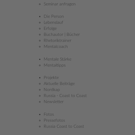
Seminar anfragen
Die Person
Lebenslauf
Erfolge
Buchautor | Bücher
Rhetoriktrainer
Mentalcoach
Mentale Stärke
Mentaltipps
Projekte
Aktuelle Beiträge
Nordkap
Russia - Coast to Coast
Newsletter
Zwei Wochen
sind bereits vergangen.
7000 Kilometer
liegen
zurück. Und mit ihnen Leiden, Lust und Launen. Die
Fotos
Leidenschaft am Radfahren ist bei Wolfgang Fasching
Pressefotos
ungebrochen. Das ist gut so. Noch abenteuerliche 3000
Russia Coast to Coast
Kilometer stehen dem Extremsportler beim „Russia Coast to
Coast“ bevor. Wenn alles nach Plan verläuft,
fährt Fasching