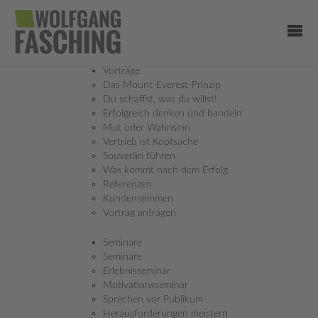
Vorträge
Das Mount-Everest-Prinzip
Du schaffst, was du willst!
Erfolgreich denken und handeln
Mut oder Wahnsinn
Vertrieb ist Kopfsache
Souverän führen
Was kommt nach dem Erfolg
Referenzen
RUSSIA - COAST TO COAST
Kundenstimmen
EIN SOLO- ABENTEUER, NON STOP MIT NUR
Vortrag anfragen
KURZER SCHLAFPAUSEN
Seminare
Seminare
Erlebnisseminar
Motivationsseminar
EUROPA, EMOTIONEN, ETAGENDUSCHEN
Sprechen vor Publikum
Herausforderungen meistern
28.09.2015