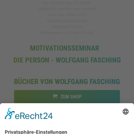
Du schaffst, was du willst!
Erfolgreich denken und handeln
Mut oder Wahnsinn?
Vertrieb ist Kopfsache
Souverän führen
Was kommt nach dem Erfolg?
MOTIVATIONSSEMINAR
DIE PERSON - WOLFGANG FASCHING
BÜCHER VON WOLFGANG FASCHING
ZUM SHOP