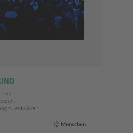
IND
onen,
spüren.
ung zu entwickeln.
Menschen