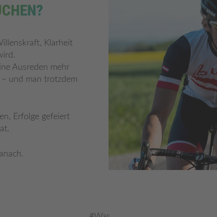
UCHEN?
llenskraft, Klarheit
ird.
eine Ausreden mehr
n – und man trotzdem
n, Erfolge gefeiert
at.
Danach.
#Was