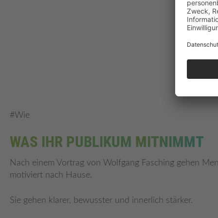
#Wie
WAS IHR PUBLIKUM
MITNIMMT
Nach einem Vortrag von Wolfgang Fasching gehen Mens
motiviert nach Hause.
Sie gehen klarer, bewusster und innerlich stärker.