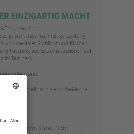
ER
EINZIGARTIG MACHT
bkürzungen gibt.
zeigt sich, dass nachhaltige Leistung
s von mentaler Stabilität und Klarheit.
gang Fasching aus Extremsituationen auf
g im Business.
ondern über Sinn.
r verlangt, stellt er die entscheidende
chkeit.
t Härte, sondern Stärke. Nicht