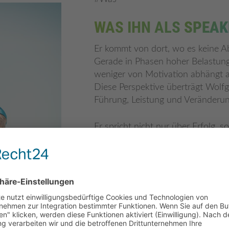
WAS IHN ALS
SPEAK
Er kommt von dort, wo es keine A
Gerade in Phasen hoher Belastung 
weniger von Motivation abhängt al
Diese Perspektive überträgt Wolf
Führung, Leistung und Veränderun
Er spricht nicht nur über Erfolg, s
In einer Welt, die ständig nach meh
Frage:
Wofür tue ich das alles?
Er verbindet Leistung mit Menschli
Willenskraft bedeutet für ihn nich