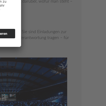
ern Klarheit darüber, wofür man steht –
räume.
tionsshows. Sie sind Einladungen zur
nschen, die Verantwortung tragen – für
st.