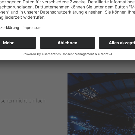
Durchbeißen um jeden Preis, sond
und wofür nicht.
Wolfgang Fasching eröffnet Denk
Seine Keynotes sind keine Motiva
ehrlichen Selbstreflexion. Für Me
Unternehmen, Teams und sich selb
chen nicht einfach