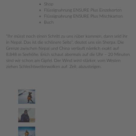
Shop
Die Erleichterung wird sich vielleicht in ein paar Tagen einstellen.
Flüssignahrung ENSURE Plus Einzelsorten
Im Moment überwiegt die Ratio. Ich bin keiner, der seine Freude
Flüssignahrung ENSURE Plus Mischkarton
laut hinausschreit. Ich freue mich still und langsam. Klick. Erich
Buch
drückt mit dem Zeigefinger auf den Auslöser. Der Nord-Ost-Wind
streicht derweil leise über den Gipfel.
"Ihr müsst noch einen Schritt zu uns rüber kommen, dann seid ihr
in Nepal. Das ist die schönere Seite", deutet uns ein Sherpa. Die
Grenze zwischen Nepal und China verläuft nämlich exakt auf
8.848 m Seehöhe. Erich schaut abermals auf die Uhr – 20 Minuten
sind wir schon am Gipfel. Der Wind wird stärker, vom Westen
ziehen Schlechtwetterwolken auf. Zeit, abzusteigen.