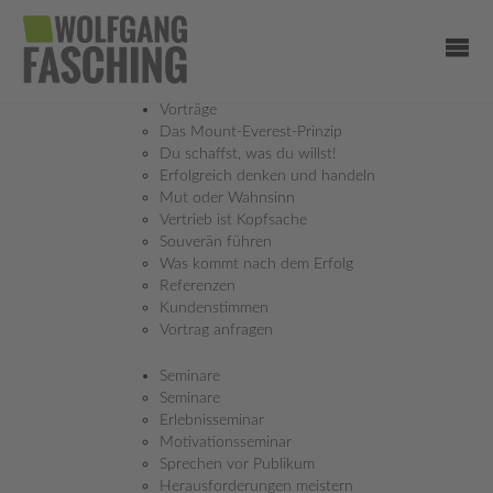
Vorträge
Das Mount-Everest-Prinzip
Du schaffst, was du willst!
Erfolgreich denken und handeln
Mut oder Wahnsinn
Vertrieb ist Kopfsache
Souverän führen
Was kommt nach dem Erfolg
Referenzen
MOUNT EVEREST
Kundenstimmen
HÖCHSTER BERG DER WELT!
Vortrag anfragen
Seminare
Seminare
Erlebnisseminar
MOUNT EVEREST – 8.848 M, HIMALAYA,
Motivationsseminar
TIBET
Sprechen vor Publikum
Herausforderungen meistern