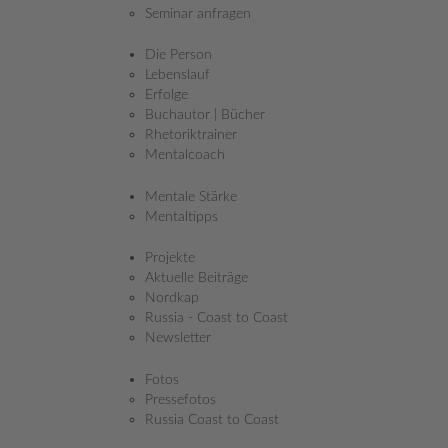
Am Ziel meiner Träume
: 23. Mai, 13 Uhr. Eigentlich sollte ich
Seminar anfragen
gerührt sein. Erich Gatt und ich schütteln einander die Hand.
Wir stehen auf 8.848 Meter, am Gipfel des Mount Everest, am
Die Person
höchsten Punkt der Welt, und lächeln. In diesem Moment gibt
Lebenslauf
es niemanden, der auf uns herabschauen könnte. Von Gott
Erfolge
abgesehen.
Buchautor | Bücher
Rhetoriktrainer
Mentalcoach
Drei Jahre lang habe ich von diesem Moment geträumt, hatte
unzählige Bücher gelesen und mir krampfhaft vorgestellt, wie man
Mentale Stärke
sich da oben fühlt. In der Todeszone. Deine Gedanken werden
Mentaltipps
langsam, deine Beine schwer. Aber nichts dergleichen passiert. Die
Sauerstoffmaske gibt mir Energie. Ich fühle mich gut. Auch mein
Projekte
Kopf arbeitet einwandfrei: „Wir haben erst Halbzeit, müssen
Aktuelle Beiträge
zurück ins Lager zwei, noch kann viel passieren“, sage ich zu Erich.
Nordkap
Ich muss währenddessen an zu Hause denken. Gebetsfahnen
Russia - Coast to Coast
wehen im Wind. In den Tälern sitzt der Nebel fest, nur die
Newsletter
eisverhangenen Gipfel der umliegenden Sieben- und
Achttausender sind auszumachen. Ich fühle mich, als würde ich im
Fotos
Flugzeug sitzen und mit einem Glas Orangensaft in der Hand auf
Pressefotos
vereiste Berggipfel blicken. Es ist schön hier, aber atemberaubend?
Russia Coast to Coast
NEIN.