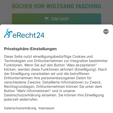
BÜCHER VON WOLFGANG FASCHING
ZUM SHOP
FOLLOW UNS ON: