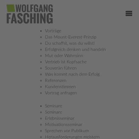
Vorträge
Das Mount-Everest-Prinzip
Du schaffst, was du willst!
Erfolgreich denken und handeln
Mut oder Wahnsinn
Vertrieb ist Kopfsache
Souverän führen
Was kommt nach dem Erfolg
Referenzen
MENTALTIPPS
Kundenstimmen
ES SPIELT SICH VIELES IM KOPF AB!
Vortrag anfragen
Seminare
Seminare
Erlebnisseminar
LAUF DICH SCHLAU
Motivationsseminar
Sprechen vor Publikum
20.04.2021
Herausforderungen meistern