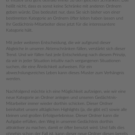
er intuitiv und geht deshalb immer zu den gleichen Schränken. Das
heißt nicht, dass es sonst keine Schränke mit anderen Ordnern
geben würde. Das bedeutet nur, dass Sie sich bisher von einer
bestimmten Kategorie an Ordnern öfter leiten haben lassen und
Ihr Gedächtnis-Mitarbeiter diese jetzt für die interessantere
Kategorie hält.
Mit jeder weiteren Entscheidung, die wir aufgrund dieser
Abgleiche in unseren Aktenschränken fällen, verstärkt sich dieser
Trend. Und wir fällen fast jede Entscheidung nach diesem Prinzip,
da wir in jeder Situation intuitiv nach vergangenen Situationen
suchen, die eine Ähnlichkeit aufweisen. Für ein
abwechslungsreiches Leben kann dieses Muster zum Verhängnis
werden.
Nachfolgend möchte ich eine Möglichkeit aufzeigen, wie wir eine
neue Kategorie an Ordner anlegen und unseren Gedächtnis-
Mitarbeiter immer wieder dorthin schicken. Dieser Ordner
beinhaltet unsere alltäglichen Highlights (ja, die gibt es!) sowie alle
kleinen und großen Erfolgserlebnisse. Dieser Ordner kann die
Aufgabe erfüllen, den Weg in unserem Gedächtnis dorthin
attraktiver zu machen, damit er öfter benutzt wird. Und falls dies
ohnehin schon der Fall ist, kann dieser neue Ordner diesen bereits