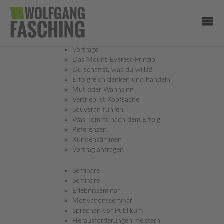
Vorträge
Das Mount-Everest-Prinzip
Du schaffst, was du willst!
Erfolgreich denken und handeln
Mut oder Wahnsinn
Vertrieb ist Kopfsache
Souverän führen
Was kommt nach dem Erfolg
Referenzen
MENTALTIPPS
Kundenstimmen
ES SPIELT SICH VIELES IM KOPF AB!
Vortrag anfragen
Seminare
Seminare
Erlebnisseminar
ERINNERUNGEN ALS MOTOR
Motivationsseminar
Sprechen vor Publikum
28.09.2015
Herausforderungen meistern