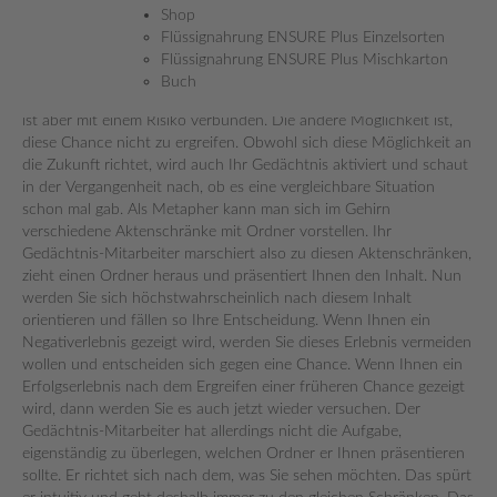
In diesem Mentaltipp erfahren Sie, wie Sie eine optimistische
Shop
Gedankenausrichtung erlangen und diese verstärken.
Flüssignahrung ENSURE Plus Einzelsorten
Flüssignahrung ENSURE Plus Mischkarton
Stellen Sie sich vor, Sie müssen sich zwischen zwei Möglichkeiten
Buch
entscheiden. Die eine Möglichkeit bietet eine interessante Chance,
ist aber mit einem Risiko verbunden. Die andere Möglichkeit ist,
diese Chance nicht zu ergreifen. Obwohl sich diese Möglichkeit an
die Zukunft richtet, wird auch Ihr Gedächtnis aktiviert und schaut
in der Vergangenheit nach, ob es eine vergleichbare Situation
schon mal gab. Als Metapher kann man sich im Gehirn
verschiedene Aktenschränke mit Ordner vorstellen. Ihr
Gedächtnis-Mitarbeiter marschiert also zu diesen Aktenschränken,
zieht einen Ordner heraus und präsentiert Ihnen den Inhalt. Nun
werden Sie sich höchstwahrscheinlich nach diesem Inhalt
orientieren und fällen so Ihre Entscheidung. Wenn Ihnen ein
Negativerlebnis gezeigt wird, werden Sie dieses Erlebnis vermeiden
wollen und entscheiden sich gegen eine Chance. Wenn Ihnen ein
Erfolgserlebnis nach dem Ergreifen einer früheren Chance gezeigt
wird, dann werden Sie es auch jetzt wieder versuchen. Der
Gedächtnis-Mitarbeiter hat allerdings nicht die Aufgabe,
eigenständig zu überlegen, welchen Ordner er Ihnen präsentieren
sollte. Er richtet sich nach dem, was Sie sehen möchten. Das spürt