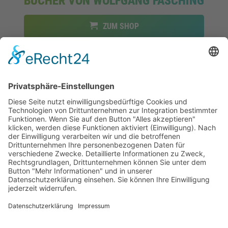
BÜCHER VON WOLFGANG FASCHING
ZUM SHOP
FOLLOW UNS ON: