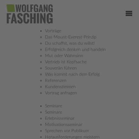
Vorträge
Das Mount-Everest-Prinzip
Du schaffst, was du willst!
Erfolgreich denken und handeln
Mut oder Wahnsinn
Vertrieb ist Kopfsache
Souverän führen
Was kommt nach dem Erfolg
Referenzen
MENTALTIPPS
Kundenstimmen
ES SPIELT SICH VIELES IM KOPF AB!
Vortrag anfragen
Seminare
Seminare
Erlebnisseminar
DER BESTE DÜNGER FÜR IHRE PFLANZEN
Motivationsseminar
IST GEDULD
Sprechen vor Publikum
Herausforderungen meistern