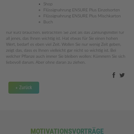
haben zu wollen, ist einerseits ein tolles Gefühl, das Kraft und
Shop
Energie gibt. Andererseits kann genau das zu unüberlegten
Flüssignahrung ENSURE Plus Einzelsorten
Schnellschüssen führen, die Ihnen und Ihrem Vorhaben nur
Flüssignahrung ENSURE Plus Mischkarton
schaden. Wenn Ihnen etwas wirklich wichtig ist, muss es nicht
Buch
schnell gehen. Schnell gehen müssen immer nur die Dinge, die Sie
nur kurz brauchen. Betrachten Sie Zeit als das Zahlungsmittel für
all jenes, das Ihnen wichtig ist. Hat etwas für Sie einen hohen
Wert, bedarf es eben viel Zeit. Wollen Sie nur wenig Zeit geben,
zeigt das, dass es Ihnen vielleicht gar nicht so wichtig ist. Bei
welcher Pflanze auch immer Sie bleiben wollen: Kümmern Sie sich
liebevoll darum. Aber ohne daran zu ziehen.
Zurück
MOTIVATIONSVORTRÄGE