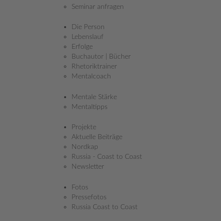
11.01.2016
Seminar anfragen
Das Gras wächst nicht schneller, wenn man daran zieht. Wie
Die Person
viele zarte Pflänzchen haben Sie schon ausgerissen, weil Sie
Lebenslauf
wollten, dass sie schneller wachsen? Wie groß könnten
Erfolge
manche dieser Pflanzen wohl heute sein?
Buchautor | Bücher
Rhetoriktrainer
Machen Sie es in Zukunft besser! Und zwar in dem Sie nicht mehr
Mentalcoach
tun, sondern einfach mal weniger. Klingt vielleicht komisch, dass
sich manches besser entwickelt, wenn man weniger tut. Ist aber in
Mentale Stärke
vielen Fällen so. Ein neuer Lebenspartner, Geschäftsbeziehungen,
Mentaltipps
Teamgefühl und ganz viele andere Bereiche, wo Sie gerne einen
Fortschritt erzielen möchten, können sich dauerhafter und stabiler
entwickeln, wenn Sie dem Ganzen Zeit geben. Wer hoch hinaus
Projekte
will, muss gut verwurzelt sein. Das gilt für Ihre beruflichen Ziele
Aktuelle Beiträge
genauso, wie für Ihre zwischenmenschlichen Beziehungen. Und
Nordkap
eine tiefe Verwurzelung kann nicht entstehen, wenn Sie
Russia - Coast to Coast
permanent an dieser Pflanze ziehen. Typische Verhinderer eines
Newsletter
natürlichen Wachstumsprozesses sind mangelndes Vertrauen und
Übermotiviertheit. Zu wenig Vertrauen in das, was man tut, löst
Fotos
das Gefühl aus, immer mehr tun zu müssen. Vertrauen Sie darauf,
Pressefotos
dass die Pflanze wächst, auch wenn Sie das mit bloßem Auge nicht
Russia Coast to Coast
immer sehen können. Etwas unbedingt und voller Leidenschaft