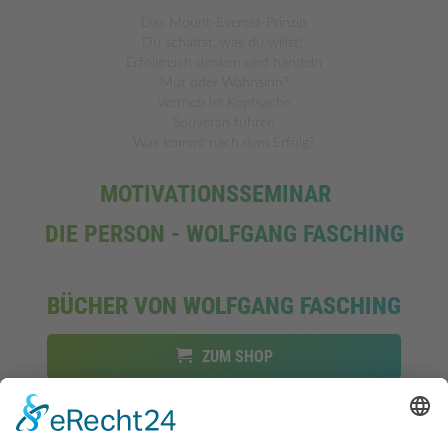
Das Mount-Everest-Prinzip
Du schaffst, was du willst!
Erfolgreich denken und handeln
Mut oder Wahnsinn?
Vertrieb ist Kopfsache
Souverän führen
Was kommt nach dem Erfolg?
MOTIVATIONSSEMINAR
DIE PERSON - WOLFGANG FASCHING
BÜCHER VON WOLFGANG FASCHING
ZUM SHOP