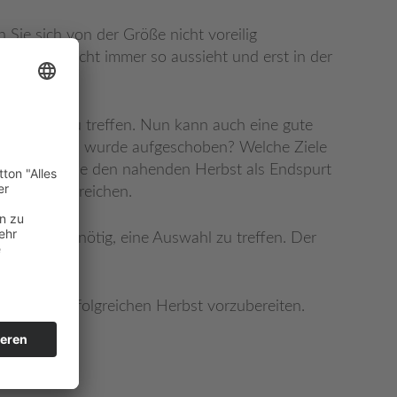
Sie sich von der Größe nicht voreilig
er Ferne nicht immer so aussieht und erst in der
eitungen zu treffen. Nun kann auch eine gute
rreicht? Was wurde aufgeschoben? Welche Ziele
chten auch Sie den nahenden Herbst als Endspurt
ment auch erreichen.
en und wenn nötig, eine Auswahl zu treffen. Der
en fix ein.
 auf einen erfolgreichen Herbst vorzubereiten.