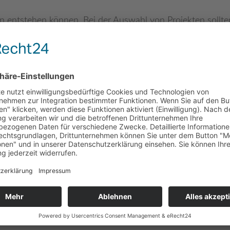
n entstehen können. Bei der Auswahl von Projekten sollten 
auf einfachen Wanderwegen zu erreichen, obwohl dies aus d
 mit kommenden Zielen zu beschäftigen und erste Vorber
ktuellen Jahr vorzunehmen: Welche Ziele wurden schon e
he neuen könnten diese nun ersetzt werden? Vielleicht mö
l Ihren Fokus auf Ihre Ziele richten und durch Ihr Engage
beispielsweise, Ihre Ziele für Herbst schriftlich zu fixier
bereits jetzt terminisiert werden. Planen Sie diese Handlung
orbereitung gut war. Jetzt ist der richtige Zeitpunkt, sich