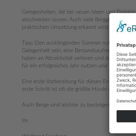
Gelegenheiten, die bei neuen Ideen und Projekte
abschrecken lassen. Auch viele Berggipfel sind 
praktischen Umsetzung erkannt wird.
Tipp: Den ausklingenden Sommer nutzen, um sich
Gelegenheit sein, eine Bestandsaufnahme vom a
haben an Attraktivität verloren und durch welc
für ein erfolgreiches Jahr nutzen und noch einma
Eine erste Vorbereitung für diesen Endspurt wäre 
erste Schritt ist oft die größte Hürde und sollte 
Auch Berge sind leichter zu besteigen, wenn die V
Ihr